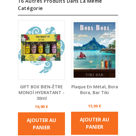
16 Autres Produits Dans La Même
Catégorie
GIFT BOX BIEN-ÊTRE
Plaque En Métal, Bora
Pl
MONOÏ HYDRATANT -
Bora, Bar Tiki
An
30ml
Prix
15,00 €
Prix
16,90 €
AJOUTER AU
AJOUTER AU
A
PANIER
PANIER